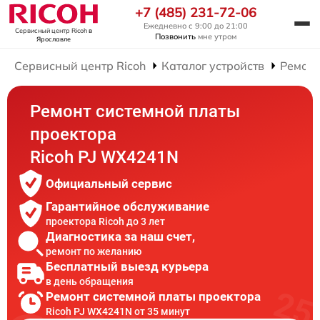
+7 (485) 231-72-06
Ежедневно с 9:00 до 21:00
Сервисный центр Ricoh
в
Позвонить
мне утром
Ярославле
Сервисный центр Ricoh
Каталог устройств
Ремонт
Ремонт системной платы
проектора
Ricoh PJ WX4241N
Официальный сервис
Гарантийное обслуживание
проектора Ricoh до 3 лет
Диагностика за наш счет,
ремонт по желанию
Бесплатный выезд курьера
в день обращения
Ремонт системной платы проектора
Ricoh PJ WX4241N от 35 минут