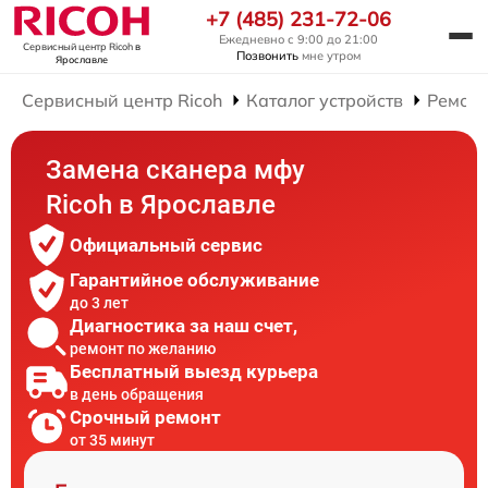
+7 (485) 231-72-06
Ежедневно с 9:00 до 21:00
Сервисный центр Ricoh
в
Позвонить
мне утром
Ярославле
Сервисный центр Ricoh
Каталог устройств
Ремон
Замена сканера мфу
Ricoh в Ярославле
Официальный сервис
Гарантийное обслуживание
до 3 лет
Диагностика за наш счет,
ремонт по желанию
Бесплатный выезд курьера
в день обращения
Срочный ремонт
от 35 минут