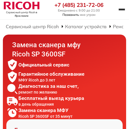
+7 (485) 231-72-06
Ежедневно с 9:00 до 21:00
Сервисный центр Ricoh
в
Позвонить
мне утром
Ярославле
Сервисный центр Ricoh
Каталог устройств
Ремон
Замена сканера мфу
Ricoh SP 3600SF
Официальный сервис
Гарантийное обслуживание
МФУ Ricoh до 3 лет
Диагностика за наш счет,
ремонт по желанию
Бесплатный выезд курьера
в день обращения
Замена сканера МФУ
Ricoh SP 3600SF от 35 минут