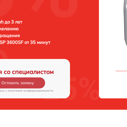
h до 3 лет
 желанию
бращения
 SP 3600SF от 35 минут
я со специалистом
Оставить заявку
есь c
политикой конфиденциальности