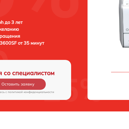
h до 3 лет
 желанию
бращения
 3600SF от 35 минут
я со специалистом
Оставить заявку
есь c
политикой конфиденциальности