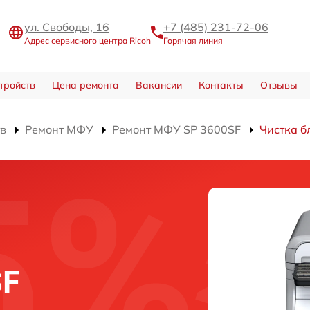
ул. Свободы, 16
+7 (485) 231-72-06
Адрес сервисного центра Ricoh
Горячая линия
тройств
Цена ремонта
Вакансии
Контакты
Отзывы
тв
Ремонт МФУ
Ремонт МФУ SP 3600SF
Чистка б
SF