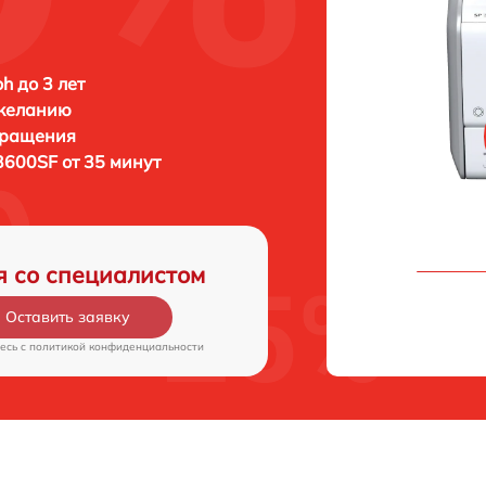
h до 3 лет
 желанию
бращения
3600SF от 35 минут
я со специалистом
Оставить заявку
есь c
политикой конфиденциальности