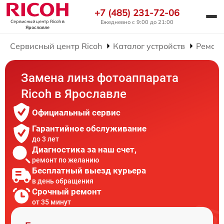
+7 (485) 231-72-06
Ежедневно с 9:00 до 21:00
Сервисный центр Ricoh
в
Ярославле
Сервисный центр Ricoh
Каталог устройств
Ремонт
Замена линз фотоаппарата
Ricoh в Ярославле
Официальный сервис
Гарантийное обслуживание
до 3 лет
Диагностика за наш счет,
ремонт по желанию
Бесплатный выезд курьера
в день обращения
Срочный ремонт
от 35 минут